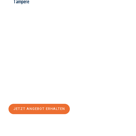
Tampere
Jetzt anfragen &
Angebot
mit Best-Preis
erhalten!
Schicken Sie uns jetzt Ihre unverbindliche Anfrage und sichern
Sie sich Ihr
individuelles Umzugsangebot für Ihr Anliegen in
Rostock
zum Best-Preis! Nutzen Sie die Gelegenheit für einen
stressfreien Umzug
mit maximalem Komfort:
JETZT ANGEBOT ERHALTEN