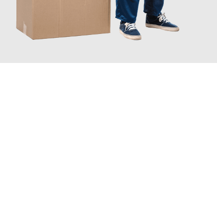
JETZT ANFRAGEN
Erleben Sie mit Umzugsmeister Bauer Rostock, wie
einfach und
stressfrei Ihr Umzug Rostock Rovaniemi
sein kann. Unser
Expertenteam steht bereit, um Ihnen einen reibungslosen
Übergang in Ihr neues Zuhause zu garantieren.
Jetzt
unverbindliches Angebot
erhalten &