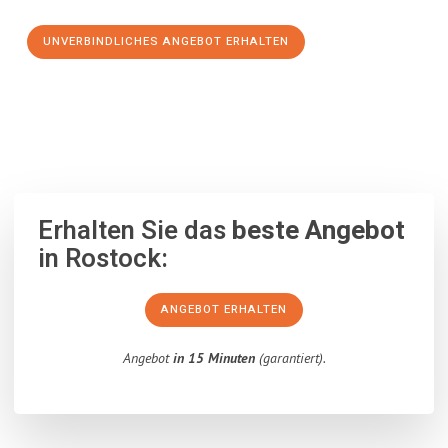
UNVERBINDLICHES ANGEBOT ERHALTEN
100% unverbindlich
– Garantiert eine Antwort
innerhalb von 15
Minuten
.
Erhalten Sie das
beste Angebot
in Rostock:
ANGEBOT ERHALTEN
Angebot
in 15 Minuten
(garantiert).