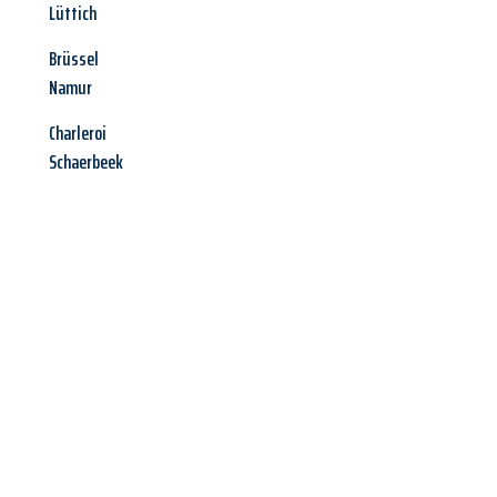
Lüttich
Brüssel
Namur
Charleroi
Schaerbeek
Jetzt anfragen &
Angebot
mit Best-Preis
erhalten!
Schicken Sie uns jetzt Ihre unverbindliche Anfrage und sichern
Sie sich Ihr
individuelles Umzugsangebot für Ihr Anliegen in
Rostock
zum Best-Preis! Nutzen Sie die Gelegenheit für einen