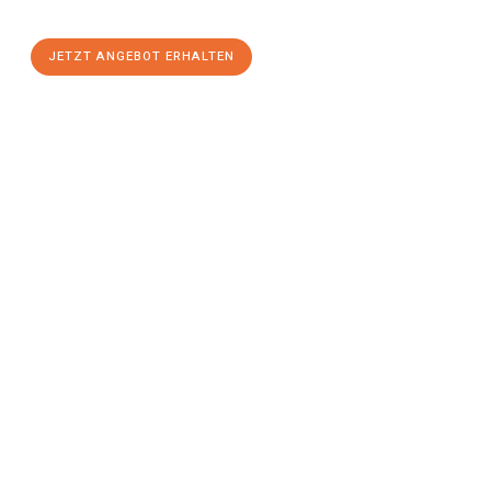
stressfreien Umzug
mit maximalem Komfort:
JETZT ANGEBOT ERHALTEN