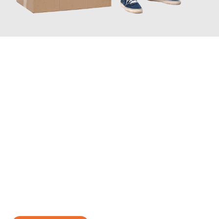
JETZT ANFRAGEN
Erleben Sie mit Umzugsmeister Bauer Rostock, wie
einfach und
stressfrei Ihr Umzug Rostock Belgien
sein kann. Unser
Expertenteam steht bereit, um Ihnen einen reibungslosen
Übergang in Ihr neues Zuhause zu garantieren.
Jetzt
unverbindliches Angebot
erhalten &
100€ sparen: