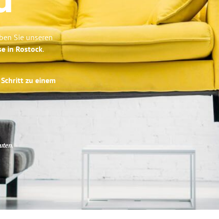
d
ben Sie unseren
se in Rostock
.
 Schritt zu einem
uten
.