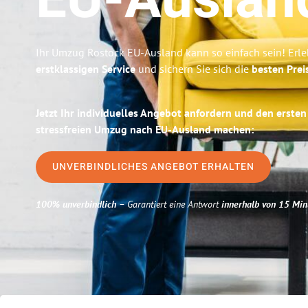
EU-Auslan
Ihr Umzug Rostock EU-Ausland kann so einfach sein! Erle
erstklassigen Service
und sichern Sie sich die
besten Prei
Jetzt Ihr individuelles Angebot anfordern und den ersten
stressfreien Umzug nach EU-Ausland machen:
UNVERBINDLICHES ANGEBOT ERHALTEN
100% unverbindlich
– Garantiert eine Antwort
innerhalb von 15 Min