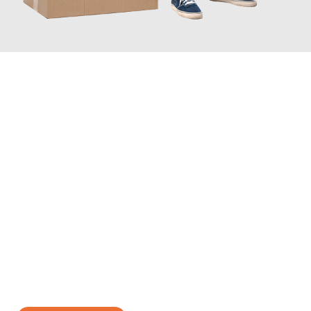
JETZT ANFRAGEN
Erleben Sie mit Umzugsmeister Bauer Rostock, wie
einfach und
stressfrei Ihr Umzug Rostock Ungarn
sein kann. Unser
Expertenteam steht bereit, um Ihnen einen reibungslosen
Übergang in Ihr neues Zuhause zu garantieren.
Jetzt
unverbindliches Angebot
erhalten &
100€ sparen: