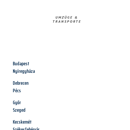
UMZÜGE &
TRANSPORTE
Budapest
Nyíregyháza
Debrecen
Pécs
Győr
Szeged
Kecskemét
Székesfehérvár