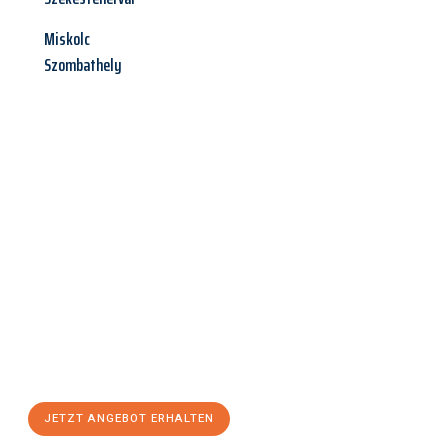
Miskolc
Szombathely
Jetzt anfragen &
Angebot
mit Best-Preis
erhalten!
Schicken Sie uns jetzt Ihre unverbindliche Anfrage und sichern
Sie sich Ihr
individuelles Umzugsangebot für Ihr Anliegen in
Rostock
zum Best-Preis! Nutzen Sie die Gelegenheit für einen
stressfreien Umzug
mit maximalem Komfort:
JETZT ANGEBOT ERHALTEN