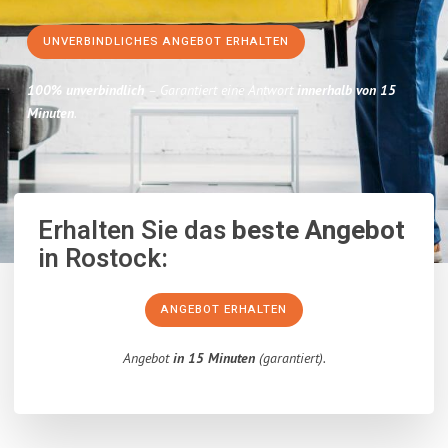
UNVERBINDLICHES ANGEBOT ERHALTEN
100% unverbindlich
– Garantiert eine Antwort
innerhalb von 15
Minuten
.
Erhalten Sie das
beste Angebot
in Rostock:
ANGEBOT ERHALTEN
Angebot
in 15 Minuten
(garantiert).