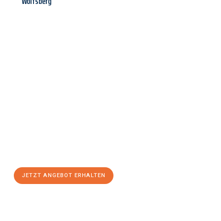
Wolfsberg
Jetzt anfragen &
Angebot
mit Best-Preis
erhalten!
Schicken Sie uns jetzt Ihre unverbindliche Anfrage und sichern
Sie sich Ihr
individuelles Umzugsangebot für Ihr Anliegen in
Rostock
zum Best-Preis! Nutzen Sie die Gelegenheit für einen
stressfreien Umzug
mit maximalem Komfort:
JETZT ANGEBOT ERHALTEN