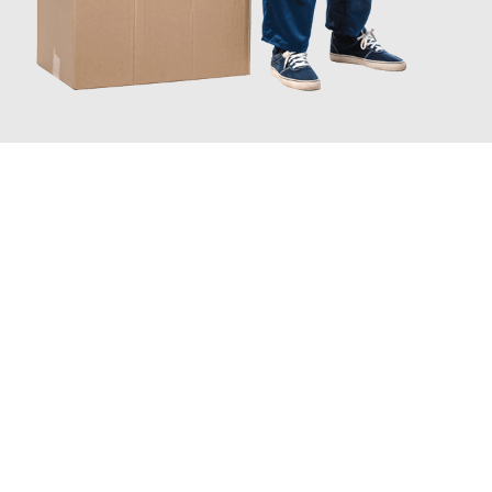
JETZT ANFRAGEN
Erleben Sie mit Umzugsmeister Bauer Rostock, wie
einfach und
stressfrei Ihr Umzug Rostock Österreich
sein kann. Unser
Expertenteam steht bereit, um Ihnen einen reibungslosen
Übergang in Ihr neues Zuhause zu garantieren.
Jetzt
unverbindliches Angebot
erhalten &