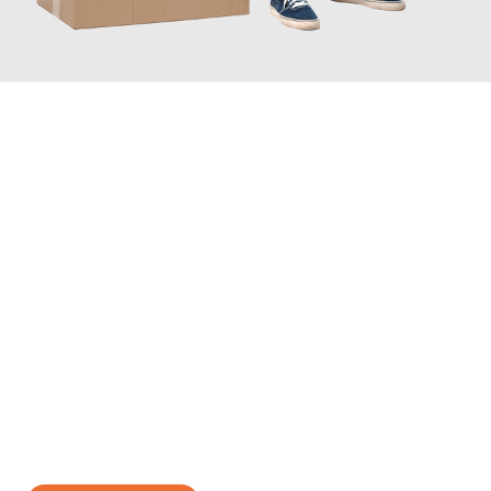
JETZT ANFRAGEN
Erleben Sie mit Umzugsmeister Bauer Rostock, wie
einfach und
stressfrei Ihr Umzug Rostock Leoben
sein kann. Unser
Expertenteam steht bereit, um Ihnen einen reibungslosen
Übergang in Ihr neues Zuhause zu garantieren.
Jetzt
unverbindliches Angebot
erhalten &
100€ sparen: