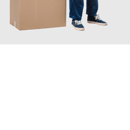
JETZT ANFRAGEN
Erleben Sie mit Umzugsmeister Bauer Rostock, wie
einfach und
stressfrei Ihr Umzug Rostock Antwerpen
sein kann. Unser
Expertenteam steht bereit, um Ihnen einen reibungslosen
Übergang in Ihr neues Zuhause zu garantieren.