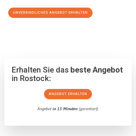
UNVERBINDLICHES ANGEBOT ERHALTEN
100% unverbindlich
– Garantiert eine Antwort
innerhalb von 15
Minuten
.
Erhalten Sie das
beste Angebot
in Rostock:
ANGEBOT ERHALTEN
Angebot
in 15 Minuten
(garantiert).