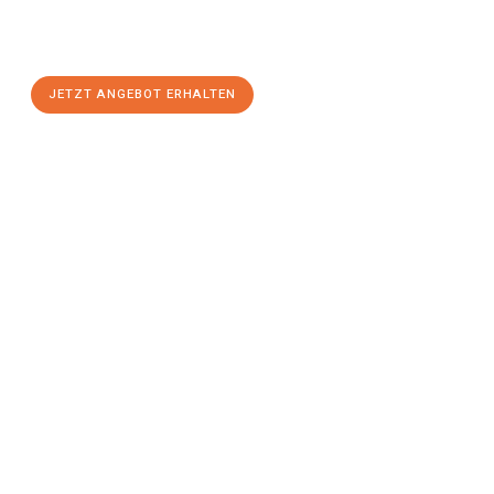
Rostock
zum Best-Preis! Nutzen Sie die Gelegenheit für einen
stressfreien Umzug
mit maximalem Komfort:
JETZT ANGEBOT ERHALTEN