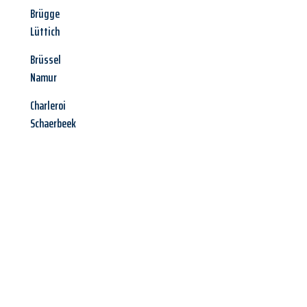
Brügge
Lüttich
Brüssel
Namur
Charleroi
Schaerbeek
Jetzt anfragen &
Angebot
mit Best-Preis
erhalten!
Schicken Sie uns jetzt Ihre unverbindliche Anfrage und sichern
Sie sich Ihr
individuelles Umzugsangebot für Ihr Anliegen in