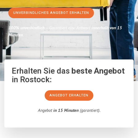
UNVERBINDLICHES ANGEBOT ERHALTEN
100% unverbindlich
– Garantiert eine Antwort
innerhalb von 15
Minuten
.
Erhalten Sie das
beste Angebot
in Rostock:
ANGEBOT ERHALTEN
Angebot
in 15 Minuten
(garantiert).