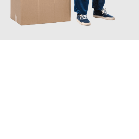
JETZT ANFRAGEN
Erleben Sie mit Umzugsmeister Bauer Rostock, wie
einfach und
stressfrei Ihr Umzug Rostock Horsholm
sein kann. Unser
Expertenteam steht bereit, um Ihnen einen reibungslosen
Übergang in Ihr neues Zuhause zu garantieren.
Jetzt
unverbindliches Angebot
erhalten &