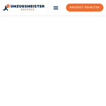
ANGEBOT ERHALTEN
Umzugsunternehmen Rostock
Umzugsservice Rostock
UMZUGSMEISTER
BAUER
Umzug Rostock
Iraklio
Ihr Umzug Rostock Iraklio kann so einfach sein! Erleben Sie
unseren
erstklassigen Service
und sichern Sie sich die
besten
Preise in Rostock
.
Jetzt Ihr individuelles Angebot anfordern und den ersten
Schritt zu einem stressfreien Umzug nach Iraklio machen: