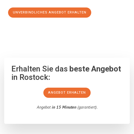
UNVERBINDLICHES ANGEBOT ERHALTEN
100% unverbindlich
– Garantiert eine Antwort
innerhalb von 15
Minuten
.
Erhalten Sie das
beste Angebot
in Rostock:
ANGEBOT ERHALTEN
Angebot
in 15 Minuten
(garantiert).