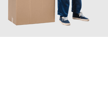
JETZT ANFRAGEN
Erleben Sie mit Umzugsmeister Bauer Rostock, wie
einfach und
stressfrei Ihr Umzug Rostock Fredrikstad
sein kann. Unser
Expertenteam steht bereit, um Ihnen einen reibungslosen
Übergang in Ihr neues Zuhause zu garantieren.