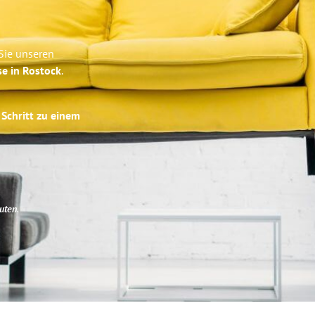
Sie unseren
se in Rostock
.
 Schritt zu einem
uten
.