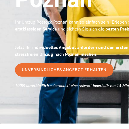
Poznań
Ihr Umzug Rostock Poznań kann so einfach sein! Erleben 
erstklassigen Service
und sichern Sie sich die
besten Prei
Jetzt Ihr individuelles Angebot anfordern und den ersten
stressfreien Umzug nach Poznań machen:
UNVERBINDLICHES ANGEBOT ERHALTEN
100% unverbindlich
– Garantiert eine Antwort
innerhalb von 15 Min