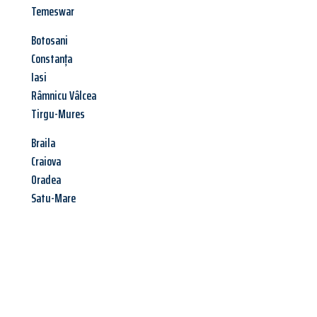
Temeswar
Botosani
Constanța
Iasi
Râmnicu Vâlcea
Tirgu-Mures
Braila
Craiova
Oradea
Satu-Mare
Jetzt anfragen &
Angebot