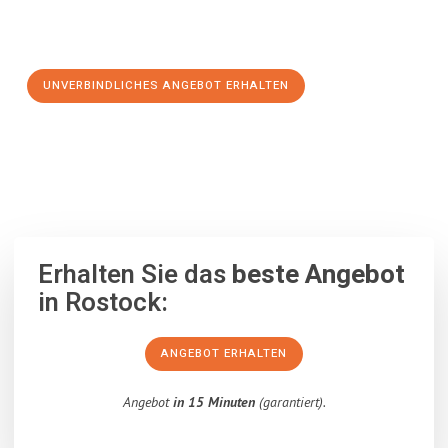
Schritt zu einem stressfreien Umzug nach Drobeta Turnu-
Severin machen:
UNVERBINDLICHES ANGEBOT ERHALTEN
100% unverbindlich
– Garantiert eine Antwort
innerhalb von 15
Minuten
.
Erhalten Sie das
beste Angebot
in Rostock:
ANGEBOT ERHALTEN
Angebot
in 15 Minuten
(garantiert).