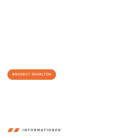
Erleben Sie mit Umzugsmeister Bauer Rostock, wie
einfach und
stressfrei Ihr Umzug Rostock Drobeta Turnu-Severin
sein
kann. Unser Expertenteam steht bereit, um Ihnen einen
reibungslosen Übergang in Ihr neues Zuhause zu garantieren.
Jetzt
unverbindliches Angebot
erhalten &
100€ sparen:
ANGEBOT ERHALTEN
+4915792653357
INFORMATIONEN