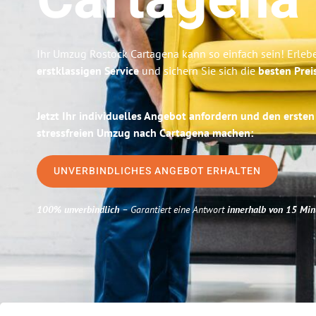
Cartagena
Ihr Umzug Rostock Cartagena kann so einfach sein! Erleb
erstklassigen Service
und sichern Sie sich die
besten Prei
Jetzt Ihr individuelles Angebot anfordern und den ersten
stressfreien Umzug nach Cartagena machen:
UNVERBINDLICHES ANGEBOT ERHALTEN
100% unverbindlich
– Garantiert eine Antwort
innerhalb von 15 Min