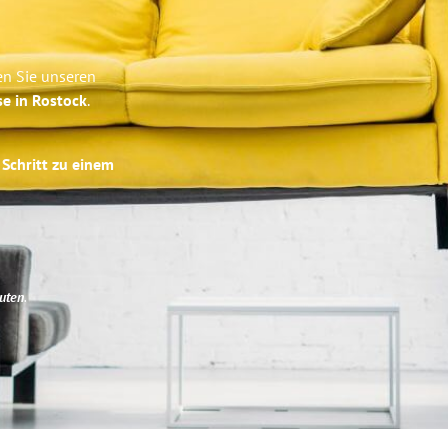
en Sie unseren
se in Rostock
.
 Schritt zu einem
uten
.