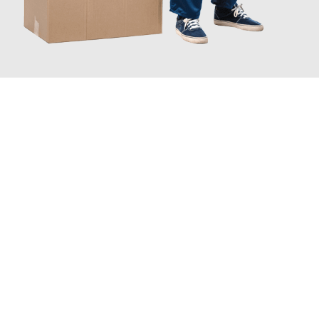
JETZT ANFRAGEN
Erleben Sie mit Umzugsmeister Bauer Rostock, wie
einfach und
stressfrei Ihr Umzug Rostock Ancona
sein kann. Unser
Expertenteam steht bereit, um Ihnen einen reibungslosen
Übergang in Ihr neues Zuhause zu garantieren.
Jetzt
unverbindliches Angebot
erhalten &
100€ sparen: