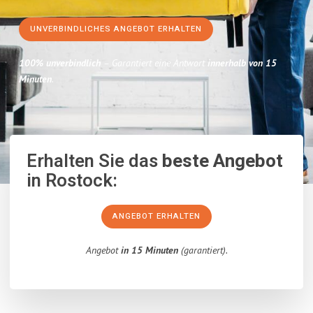
UNVERBINDLICHES ANGEBOT ERHALTEN
100% unverbindlich
– Garantiert eine Antwort
innerhalb von 15
Minuten
.
Erhalten Sie das
beste Angebot
in Rostock:
ANGEBOT ERHALTEN
Angebot
in 15 Minuten
(garantiert).