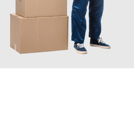
JETZT ANFRAGEN
Erleben Sie mit Umzugsmeister Bauer Rostock, wie
einfach und
stressfrei Ihr Umzug Rostock Reggio di Calabria
sein kann.