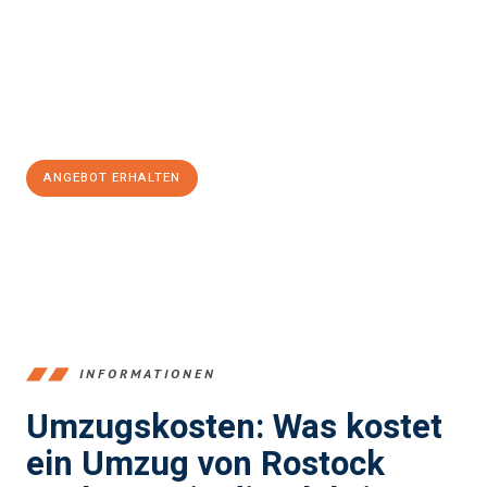
Unser Expertenteam steht bereit, um Ihnen einen reibungslosen
Übergang in Ihr neues Zuhause zu garantieren.
Jetzt
unverbindliches Angebot
erhalten &
100€ sparen:
ANGEBOT ERHALTEN
+4915792653357
INFORMATIONEN
Umzugskosten: Was kostet
ein Umzug von Rostock