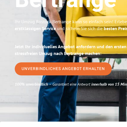
Bertrange
Ihr Umzug Rostock Bertrange kann so einfach sein! Erleb
erstklassigen Service
und sichern Sie sich die
besten Prei
Jetzt Ihr individuelles Angebot anfordern und den ersten
stressfreien Umzug nach Bertrange machen:
UNVERBINDLICHES ANGEBOT ERHALTEN
100% unverbindlich
– Garantiert eine Antwort
innerhalb von 15 Min