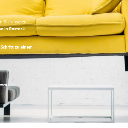
en Sie unseren
se in Rostock
.
 Schritt zu einem
uten
.