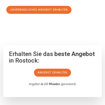
UNVERBINDLICHES ANGEBOT ERHALTEN
100% unverbindlich
– Garantiert eine Antwort
innerhalb von 15
Minuten
.
Erhalten Sie das
beste Angebot
in Rostock:
ANGEBOT ERHALTEN
Angebot
in 15 Minuten
(garantiert).