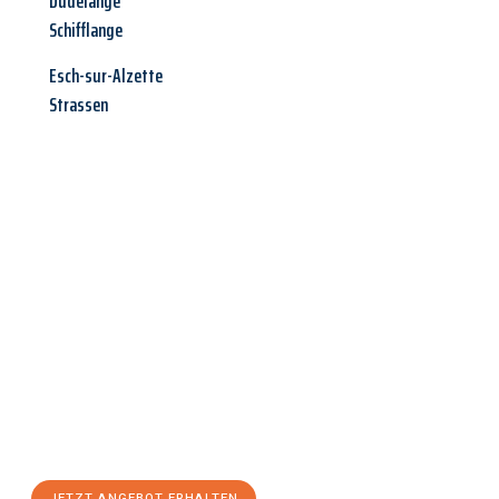
Dudelange
Schifflange
Esch-sur-Alzette
Strassen
Jetzt anfragen &
Angebot
mit Best-Preis
erhalten!
Schicken Sie uns jetzt Ihre unverbindliche Anfrage und sichern
Sie sich Ihr
individuelles Umzugsangebot für Ihr Anliegen in
Rostock
zum Best-Preis! Nutzen Sie die Gelegenheit für einen
stressfreien Umzug
mit maximalem Komfort:
JETZT ANGEBOT ERHALTEN