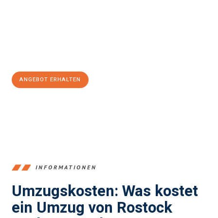
Expertenteam steht bereit, um Ihnen einen reibungslosen
Übergang in Ihr neues Zuhause zu garantieren.
Jetzt
unverbindliches Angebot
erhalten &
100€ sparen:
ANGEBOT ERHALTEN
+4915792653357
INFORMATIONEN
Umzugskosten: Was kostet
ein Umzug von Rostock