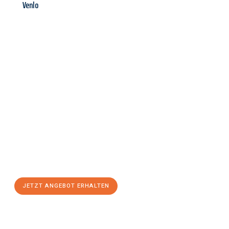
Venlo
Jetzt anfragen &
Angebot
mit Best-Preis
erhalten!
Schicken Sie uns jetzt Ihre unverbindliche Anfrage und sichern
Sie sich Ihr
individuelles Umzugsangebot für Ihr Anliegen in
Rostock
zum Best-Preis! Nutzen Sie die Gelegenheit für einen
stressfreien Umzug
mit maximalem Komfort:
JETZT ANGEBOT ERHALTEN