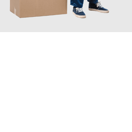
JETZT ANFRAGEN
Erleben Sie mit Umzugsmeister Bauer Rostock, wie
einfach und
stressfrei Ihr Umzug Rostock Arnhem
sein kann. Unser
Expertenteam steht bereit, um Ihnen einen reibungslosen
Übergang in Ihr neues Zuhause zu garantieren.
Jetzt
unverbindliches Angebot
erhalten &
100€ sparen: