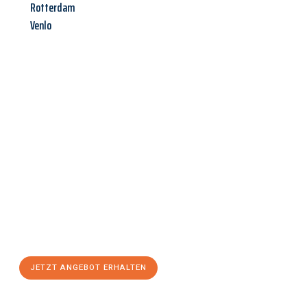
Rotterdam
Venlo
Jetzt anfragen &
Angebot
mit Best-Preis
erhalten!
Schicken Sie uns jetzt Ihre unverbindliche Anfrage und sichern
Sie sich Ihr
individuelles Umzugsangebot für Ihr Anliegen in
Rostock
zum Best-Preis! Nutzen Sie die Gelegenheit für einen
stressfreien Umzug
mit maximalem Komfort:
JETZT ANGEBOT ERHALTEN