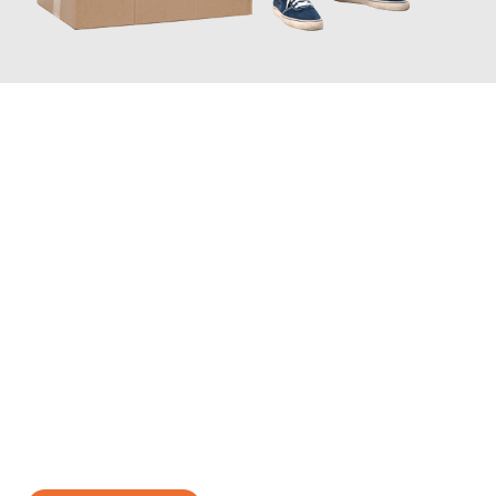
JETZT ANFRAGEN
Erleben Sie mit Umzugsmeister Bauer Rostock, wie
einfach und
stressfrei Ihr Umzug Rostock Breda
sein kann. Unser
Expertenteam steht bereit, um Ihnen einen reibungslosen
Übergang in Ihr neues Zuhause zu garantieren.
Jetzt
unverbindliches Angebot
erhalten &
100€ sparen: