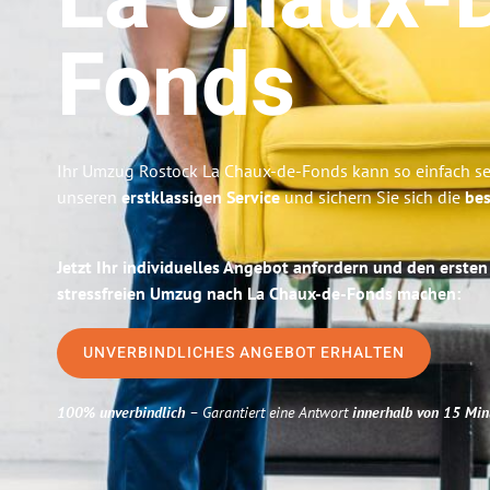
La Chaux-
Fonds
Ihr Umzug Rostock La Chaux-de-Fonds kann so einfach se
unseren
erstklassigen Service
und sichern Sie sich die
bes
Jetzt Ihr individuelles Angebot anfordern und den ersten
stressfreien Umzug nach La Chaux-de-Fonds machen:
UNVERBINDLICHES ANGEBOT ERHALTEN
100% unverbindlich
– Garantiert eine Antwort
innerhalb von 15 Min