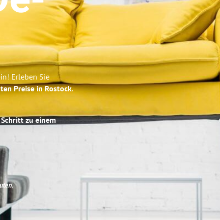
De-
in! Erleben Sie
ten Preise in Rostock
.
 Schritt zu einem
uten
.