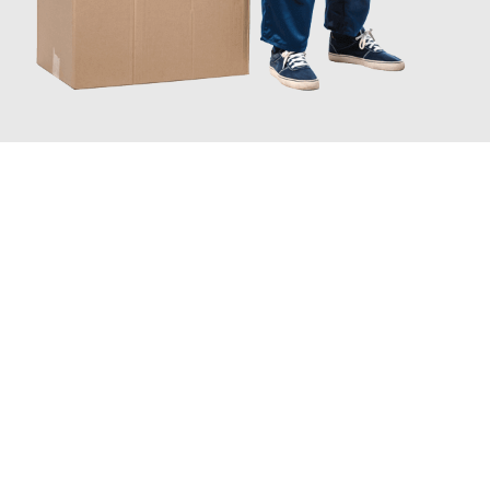
JETZT ANFRAGEN
Erleben Sie mit Umzugsmeister Bauer Rostock, wie
einfach und
stressfrei Ihr Umzug Rostock St. Gallen
sein kann. Unser
Expertenteam steht bereit, um Ihnen einen reibungslosen
Übergang in Ihr neues Zuhause zu garantieren.
Jetzt
unverbindliches Angebot
erhalten &