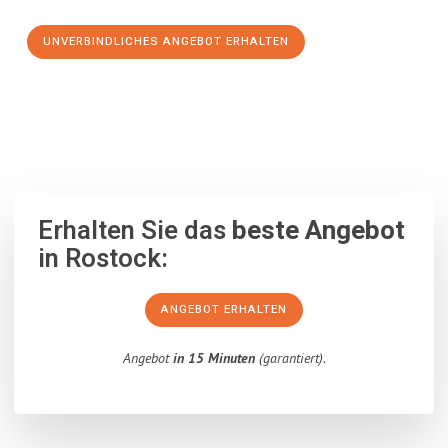
UNVERBINDLICHES ANGEBOT ERHALTEN
100% unverbindlich
– Garantiert eine Antwort
innerhalb von 15
Minuten
.
Erhalten Sie das
beste Angebot
in Rostock:
ANGEBOT ERHALTEN
Angebot
in 15 Minuten
(garantiert).