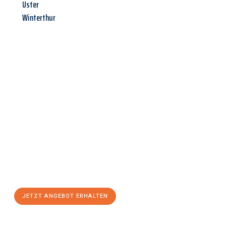
Uster
Winterthur
Jetzt anfragen &
Angebot
mit Best-Preis
erhalten!
Schicken Sie uns jetzt Ihre unverbindliche Anfrage und sichern
Sie sich Ihr
individuelles Umzugsangebot für Ihr Anliegen in
Rostock
zum Best-Preis! Nutzen Sie die Gelegenheit für einen
stressfreien Umzug
mit maximalem Komfort:
JETZT ANGEBOT ERHALTEN