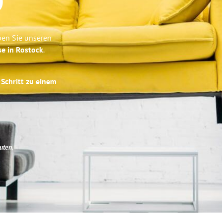
o
ben Sie unseren
se in Rostock
.
 Schritt zu einem
uten
.