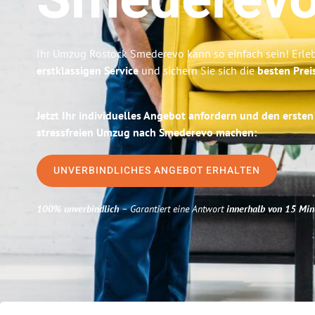
Smederev
Ihr Umzug Rostock Smederevo kann so einfach sein! Erle
erstklassigen Service
und sichern Sie sich die
besten Prei
Jetzt Ihr individuelles Angebot anfordern und den ersten
stressfreien Umzug nach Smederevo machen:
UNVERBINDLICHES ANGEBOT ERHALTEN
100% unverbindlich
– Garantiert eine Antwort
innerhalb von 15 Min