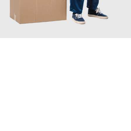
JETZT ANFRAGEN
Erleben Sie mit Umzugsmeister Bauer Rostock, wie
einfach und
stressfrei Ihr Umzug Rostock Zrenjanin
sein kann. Unser
Expertenteam steht bereit, um Ihnen einen reibungslosen
Übergang in Ihr neues Zuhause zu garantieren.
Jetzt
unverbindliches Angebot
erhalten &