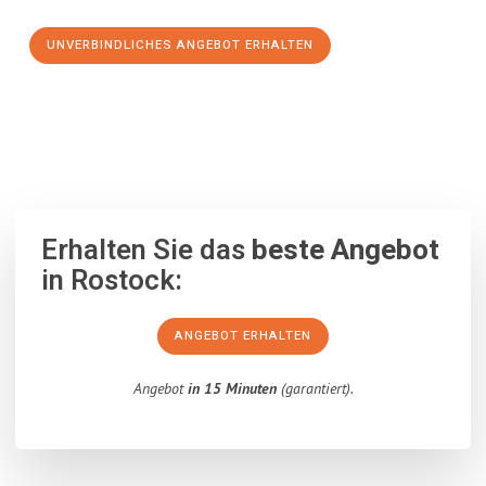
UNVERBINDLICHES ANGEBOT ERHALTEN
100% unverbindlich
– Garantiert eine Antwort
innerhalb von 15
Minuten
.
Erhalten Sie das
beste Angebot
in Rostock:
ANGEBOT ERHALTEN
Angebot
in 15 Minuten
(garantiert).