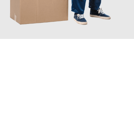
JETZT ANFRAGEN
Erleben Sie mit Umzugsmeister Bauer Rostock, wie
einfach und
stressfrei Ihr Umzug Rostock Bratislava
sein kann. Unser
Expertenteam steht bereit, um Ihnen einen reibungslosen
Übergang in Ihr neues Zuhause zu garantieren.
Jetzt
unverbindliches Angebot
erhalten &