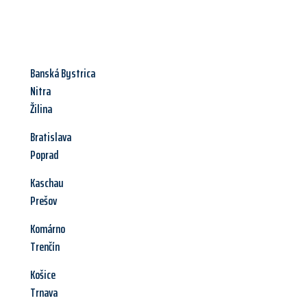
Banská Bystrica
Nitra
Žilina
Bratislava
Poprad
Kaschau
Prešov
Komárno
Trenčín
Košice
Trnava