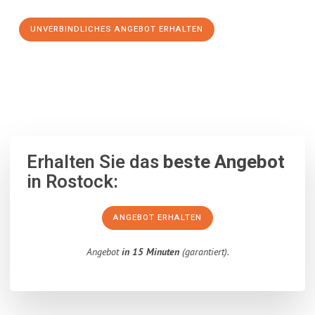
UNVERBINDLICHES ANGEBOT ERHALTEN
100% unverbindlich
– Garantiert eine Antwort
innerhalb von 15
Minuten
.
Erhalten Sie das
beste Angebot
in Rostock:
ANGEBOT ERHALTEN
Angebot
in 15 Minuten
(garantiert).