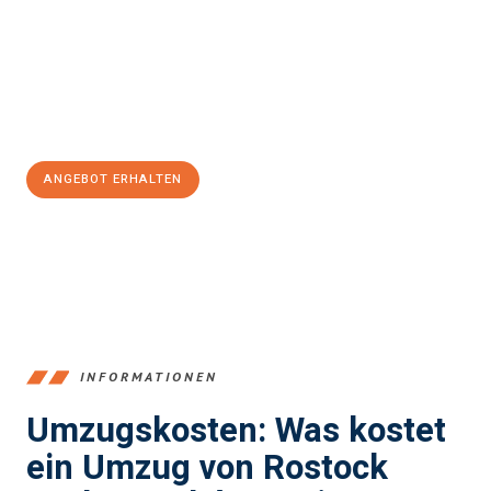
Expertenteam steht bereit, um Ihnen einen reibungslosen
Übergang in Ihr neues Zuhause zu garantieren.
Jetzt
unverbindliches Angebot
erhalten &
100€ sparen:
ANGEBOT ERHALTEN
+4915792653357
INFORMATIONEN
Umzugskosten: Was kostet
ein Umzug von Rostock