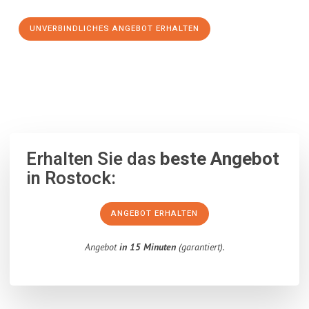
UNVERBINDLICHES ANGEBOT ERHALTEN
100% unverbindlich
– Garantiert eine Antwort
innerhalb von 15
Minuten
.
Erhalten Sie das
beste Angebot
in Rostock:
ANGEBOT ERHALTEN
Angebot
in 15 Minuten
(garantiert).