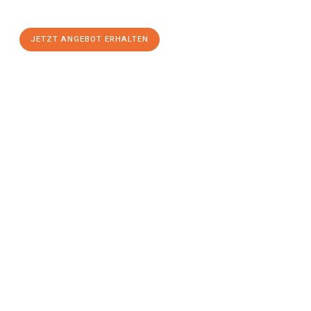
stressfreien Umzug
mit maximalem Komfort:
JETZT ANGEBOT ERHALTEN