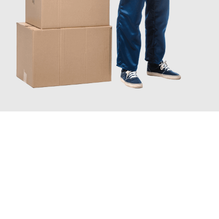
JETZT ANFRAGEN
Erleben Sie mit Umzugsmeister Bauer Rostock, wie
einfach und
stressfrei Ihr Umzug Rostock Banská Bystrica
sein kann. Unser