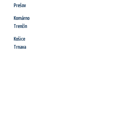
Prešov
Komárno
Trenčín
Košice
Trnava
Jetzt anfragen &
Angebot
mit Best-Preis
erhalten!
Schicken Sie uns jetzt Ihre unverbindliche Anfrage und sichern
Sie sich Ihr
individuelles Umzugsangebot für Ihr Anliegen in
Rostock
zum Best-Preis! Nutzen Sie die Gelegenheit für einen