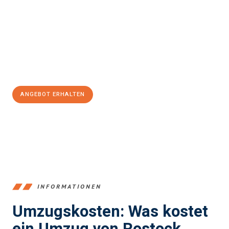
stressfrei Ihr Umzug Rostock Slovenska Bistrica
sein kann.
Unser Expertenteam steht bereit, um Ihnen einen reibungslosen
Übergang in Ihr neues Zuhause zu garantieren.
Jetzt
unverbindliches Angebot
erhalten &
100€ sparen:
ANGEBOT ERHALTEN
+4915792653357
INFORMATIONEN
Umzugskosten: Was kostet