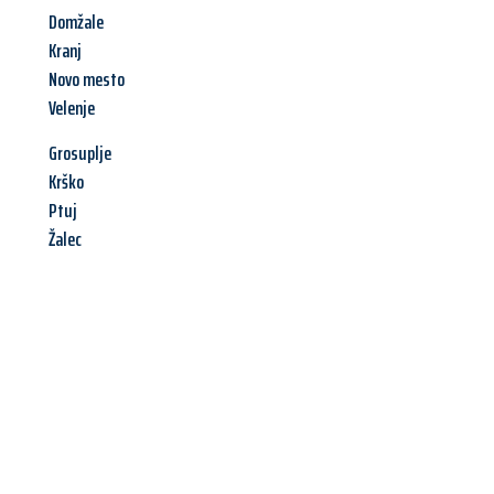
Domžale
Kranj
Novo mesto
Velenje
Grosuplje
Krško
Ptuj
Žalec
Jetzt anfragen &
Angebot
mit Best-Preis
erhalten!