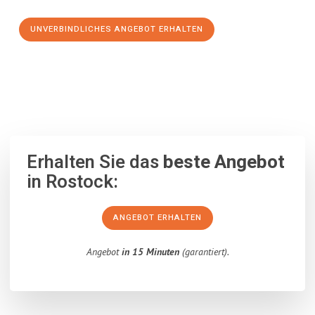
UNVERBINDLICHES ANGEBOT ERHALTEN
100% unverbindlich
– Garantiert eine Antwort
innerhalb von 15
Minuten
.
Erhalten Sie das
beste Angebot
in Rostock:
ANGEBOT ERHALTEN
Angebot
in 15 Minuten
(garantiert).