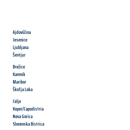
Ajdovščina
Jesenice
Ljubljana
Šentjur
Brežice
Kamnik
Maribor
Škofja Loka
Celje
Koper/Capodistria
Nova Gorica
Slovenska Bistrica