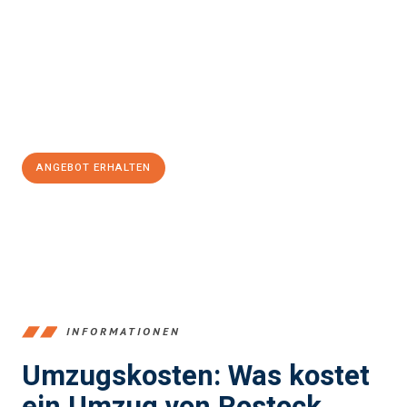
stressfrei Ihr Umzug Rostock Koper/Capodistria
sein kann.
Unser Expertenteam steht bereit, um Ihnen einen reibungslosen
Übergang in Ihr neues Zuhause zu garantieren.
Jetzt
unverbindliches Angebot
erhalten &
100€ sparen:
ANGEBOT ERHALTEN
+4915792653357
INFORMATIONEN
Umzugskosten: Was kostet