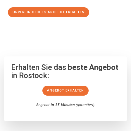
UNVERBINDLICHES ANGEBOT ERHALTEN
100% unverbindlich
– Garantiert eine Antwort
innerhalb von 15
Minuten
.
Erhalten Sie das
beste Angebot
in Rostock:
ANGEBOT ERHALTEN
Angebot
in 15 Minuten
(garantiert).