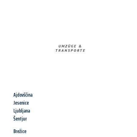
UMZÜGE &
TRANSPORTE
Ajdovščina
Jesenice
Ljubljana
Šentjur
Brežice