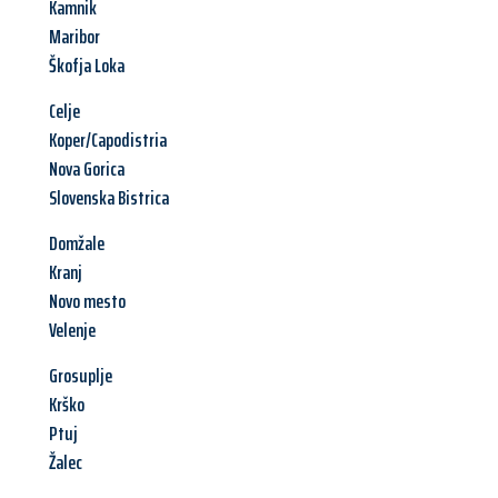
Kamnik
Maribor
Škofja Loka
Celje
Koper/Capodistria
Nova Gorica
Slovenska Bistrica
Domžale
Kranj
Novo mesto
Velenje
Grosuplje
Krško
Ptuj
Žalec