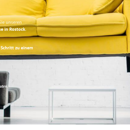
Sie unseren
se in Rostock
.
 Schritt zu einem
uten
.