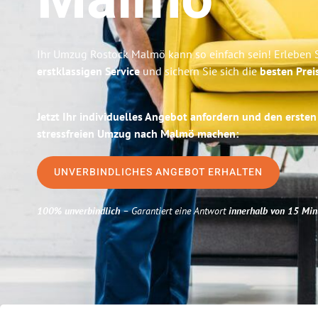
Malmö
Ihr Umzug Rostock Malmö kann so einfach sein! Erleben 
erstklassigen Service
und sichern Sie sich die
besten Prei
Jetzt Ihr individuelles Angebot anfordern und den ersten
stressfreien Umzug nach Malmö machen:
UNVERBINDLICHES ANGEBOT ERHALTEN
100% unverbindlich
– Garantiert eine Antwort
innerhalb von 15 Min