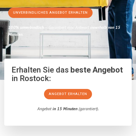
UNVERBINDLICHES ANGEBOT ERHALTEN
100% unverbindlich
– Garantiert eine Antwort
innerhalb von 15
Minuten
.
Erhalten Sie das
beste Angebot
in Rostock:
ANGEBOT ERHALTEN
Angebot
in 15 Minuten
(garantiert).