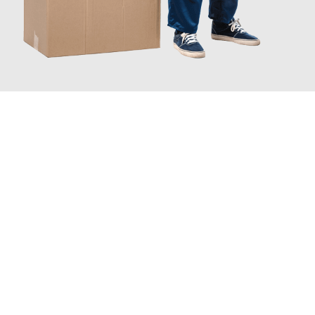
JETZT ANFRAGEN
Erleben Sie mit Umzugsmeister Bauer Rostock, wie
einfach und
stressfrei Ihr Umzug Rostock Jönköping
sein kann. Unser
Expertenteam steht bereit, um Ihnen einen reibungslosen
Übergang in Ihr neues Zuhause zu garantieren.
Jetzt
unverbindliches Angebot
erhalten &