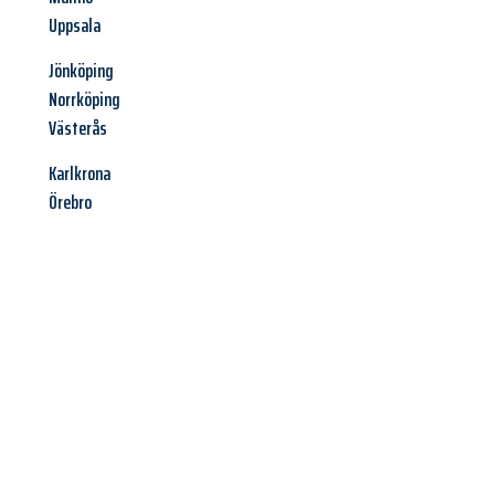
Uppsala
Jönköping
Norrköping
Västerås
Karlkrona
Örebro
Jetzt anfragen &
Angebot
mit Best-Preis
erhalten!
Schicken Sie uns jetzt Ihre unverbindliche Anfrage und sichern
Sie sich Ihr
individuelles Umzugsangebot für Ihr Anliegen in