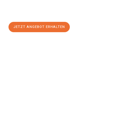
Rostock
zum Best-Preis! Nutzen Sie die Gelegenheit für einen
stressfreien Umzug
mit maximalem Komfort:
JETZT ANGEBOT ERHALTEN