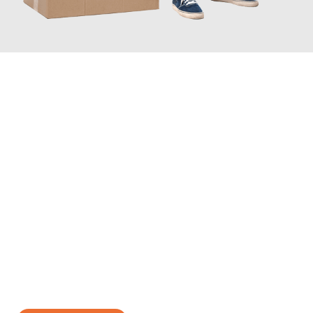
JETZT ANFRAGEN
Erleben Sie mit Umzugsmeister Bauer Rostock, wie
einfach und
stressfrei Ihr Umzug Rostock Örebro
sein kann. Unser
Expertenteam steht bereit, um Ihnen einen reibungslosen
Übergang in Ihr neues Zuhause zu garantieren.
Jetzt
unverbindliches Angebot
erhalten &
100€ sparen: