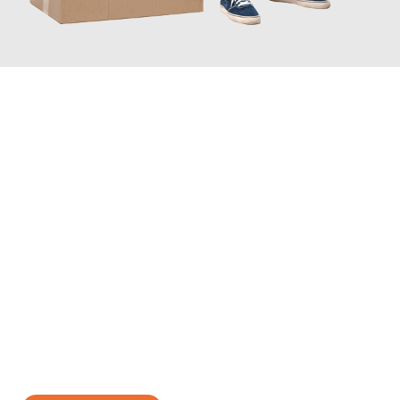
JETZT ANFRAGEN
Erleben Sie mit Umzugsmeister Bauer Rostock, wie
einfach und
stressfrei Ihr Umzug Rostock Nîmes
sein kann. Unser
Expertenteam steht bereit, um Ihnen einen reibungslosen
Übergang in Ihr neues Zuhause zu garantieren.
Jetzt
unverbindliches Angebot
erhalten &
100€ sparen: