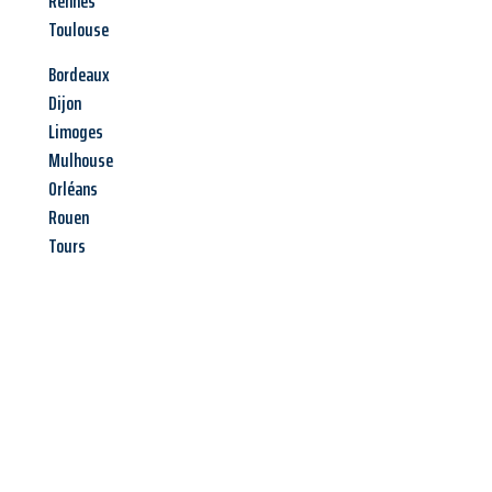
Rennes
Toulouse
Bordeaux
Dijon
Limoges
Mulhouse
Orléans
Rouen
Tours
Jetzt anfragen &
Angebot
mit Best-Preis
erhalten!