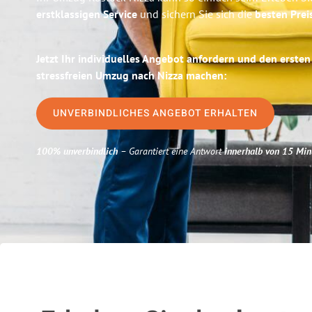
erstklassigen Service
und sichern Sie sich die
besten Prei
Jetzt Ihr individuelles Angebot anfordern und den ersten
stressfreien Umzug nach Nizza machen:
UNVERBINDLICHES ANGEBOT ERHALTEN
100% unverbindlich
– Garantiert eine Antwort
innerhalb von 15 Min