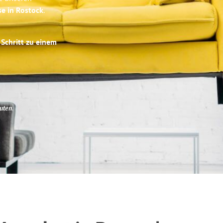
se in Rostock
.
 Schritt zu einem
uten
.