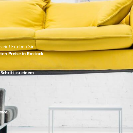
sein! Erleben Sie
ten Preise in Rostock
.
 Schritt zu einem
uten
.