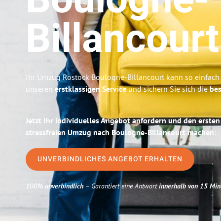
Boulogne-
Billancourt
Ihr Umzug Rostock Boulogne-Billancourt kann so einfach 
unseren
erstklassigen Service
und sichern Sie sich die
bes
Jetzt Ihr individuelles Angebot anfordern und den ersten
stressfreien Umzug nach Boulogne-Billancourt machen:
UNVERBINDLICHES ANGEBOT ERHALTEN
100% unverbindlich
– Garantiert eine Antwort
innerhalb von 15 Min