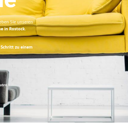
ne
leben Sie unseren
se in Rostock
.
 Schritt zu einem
uten
.