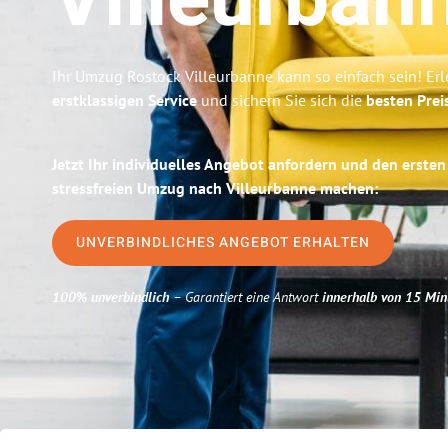
Villeurban
Ihr Umzug Rostock Villeurbanne kann so einfach sein! Er
erstklassigen Service
und sichern Sie sich die
besten Prei
Jetzt Ihr individuelles Angebot anfordern und den ersten
stressfreien Umzug nach Villeurbanne machen:
UNVERBINDLICHES ANGEBOT ERHALTEN
100% unverbindlich
– Garantiert eine Antwort
innerhalb von 15 Min