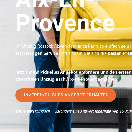
Aix-En-
Provence
Ihr Umzug Rostock Aix-en-Provence kann so einfach sein!
erstklassigen Service
und sichern Sie sich die
besten Prei
Jetzt Ihr individuelles Angebot anfordern und den ersten
stressfreien Umzug nach Aix-en-Provence machen:
UNVERBINDLICHES ANGEBOT ERHALTEN
100% unverbindlich
– Garantiert eine Antwort
innerhalb von 15 Min