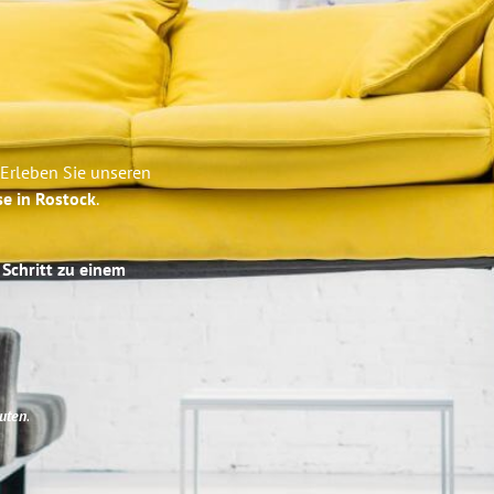
 Erleben Sie unseren
se in Rostock
.
 Schritt zu einem
uten
.