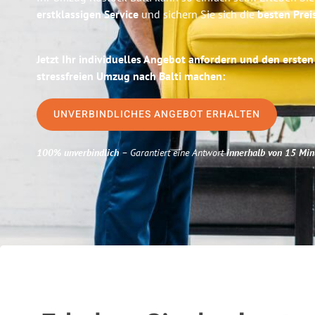
erstklassigen Service
und sichern Sie sich die
besten Prei
Jetzt Ihr individuelles Angebot anfordern und den ersten
stressfreien Umzug nach Balti machen:
UNVERBINDLICHES ANGEBOT ERHALTEN
100% unverbindlich
– Garantiert eine Antwort
innerhalb von 15 Min