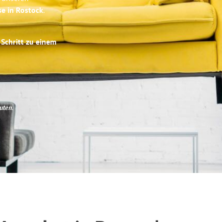
se in Rostock
.
 Schritt zu einem
uten
.