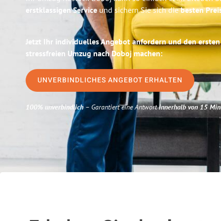
erstklassigen Service
und sichern Sie sich die
besten Prei
Jetzt Ihr individuelles Angebot anfordern und den ersten
stressfreien Umzug nach Doboj machen:
UNVERBINDLICHES ANGEBOT ERHALTEN
100% unverbindlich
– Garantiert eine Antwort
innerhalb von 15 Min