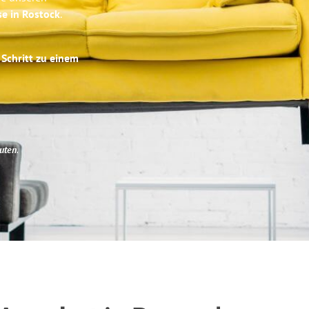
se in Rostock
.
 Schritt zu einem
uten
.