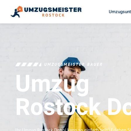
Umzugsunt
UMZUGSMEISTER BAUER
Umzug
Rostock
D
Ihr Umzug Rostock Doboj kann so einfach sein! Erleben S