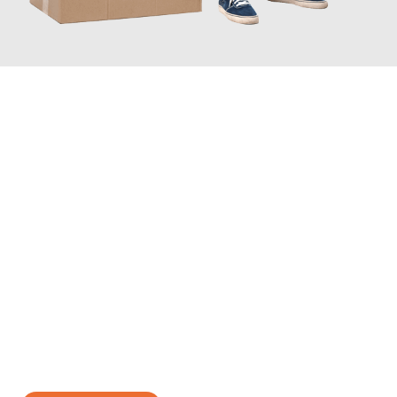
JETZT ANFRAGEN
Erleben Sie mit Umzugsmeister Bauer Rostock, wie
einfach und
stressfrei Ihr Umzug Rostock Vilnius
sein kann. Unser
Expertenteam steht bereit, um Ihnen einen reibungslosen
Übergang in Ihr neues Zuhause zu garantieren.
Jetzt
unverbindliches Angebot
erhalten &
100€ sparen: