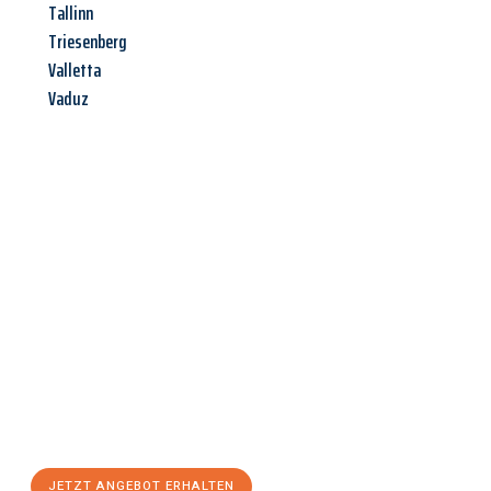
Tallinn
Triesenberg
Valletta
Vaduz
Jetzt anfragen &
Angebot
mit Best-Preis
erhalten!
Schicken Sie uns jetzt Ihre unverbindliche Anfrage und sichern
Sie sich Ihr
individuelles Umzugsangebot für Ihr Anliegen in
Rostock
zum Best-Preis! Nutzen Sie die Gelegenheit für einen
stressfreien Umzug
mit maximalem Komfort:
JETZT ANGEBOT ERHALTEN