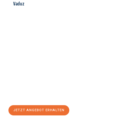
Vaduz
Jetzt anfragen &
Angebot
mit Best-Preis
erhalten!
Schicken Sie uns jetzt Ihre unverbindliche Anfrage und sichern
Sie sich Ihr
individuelles Umzugsangebot für Ihr Anliegen in
Rostock
zum Best-Preis! Nutzen Sie die Gelegenheit für einen
stressfreien Umzug
mit maximalem Komfort:
JETZT ANGEBOT ERHALTEN