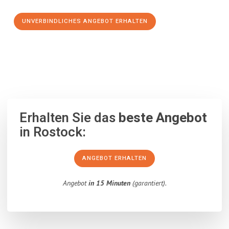
UNVERBINDLICHES ANGEBOT ERHALTEN
100% unverbindlich
– Garantiert eine Antwort
innerhalb von 15
Minuten
.
Erhalten Sie das
beste Angebot
in Rostock:
ANGEBOT ERHALTEN
Angebot
in 15 Minuten
(garantiert).