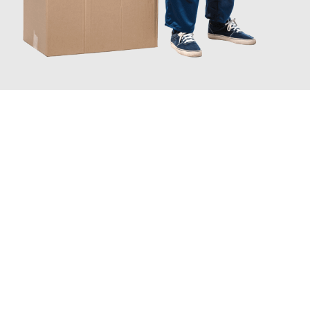
JETZT ANFRAGEN
Erleben Sie mit Umzugsmeister Bauer Rostock, wie
einfach und
stressfrei Ihr Umzug Rostock Banja Luka
sein kann. Unser
Expertenteam steht bereit, um Ihnen einen reibungslosen
Übergang in Ihr neues Zuhause zu garantieren.
Jetzt
unverbindliches Angebot
erhalten &