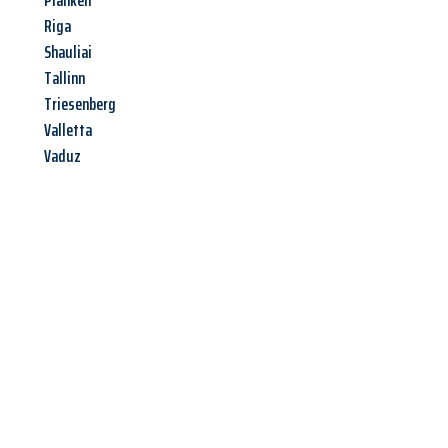
Planken
Riga
Shauliai
Tallinn
Triesenberg
Valletta
Vaduz
Jetzt anfragen &
Angebot
mit Best-Preis
erhalten!
Schicken Sie uns jetzt Ihre unverbindliche Anfrage und sichern
Sie sich Ihr
individuelles Umzugsangebot für Ihr Anliegen in
Rostock
zum Best-Preis! Nutzen Sie die Gelegenheit für einen