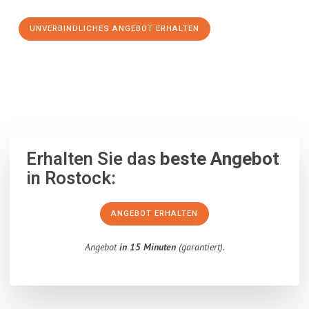
UNVERBINDLICHES ANGEBOT ERHALTEN
100% unverbindlich
– Garantiert eine Antwort
innerhalb von 15
Minuten
.
Erhalten Sie das
beste Angebot
in Rostock:
ANGEBOT ERHALTEN
Angebot
in 15 Minuten
(garantiert).