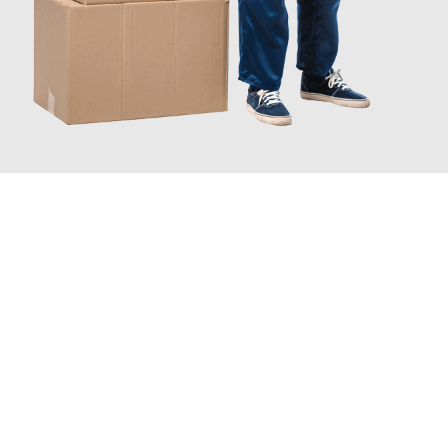
JETZT ANFRAGEN
Erleben Sie mit Umzugsmeister Bauer Rostock, wie
einfach und
stressfrei Ihr Umzug Rostock Triesenberg
sein kann. Unser
Expertenteam steht bereit, um Ihnen einen reibungslosen
Übergang in Ihr neues Zuhause zu garantieren.