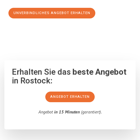
UNVERBINDLICHES ANGEBOT ERHALTEN
100% unverbindlich
– Garantiert eine Antwort
innerhalb von 15
Minuten
.
Erhalten Sie das
beste Angebot
in Rostock:
ANGEBOT ERHALTEN
Angebot
in 15 Minuten
(garantiert).