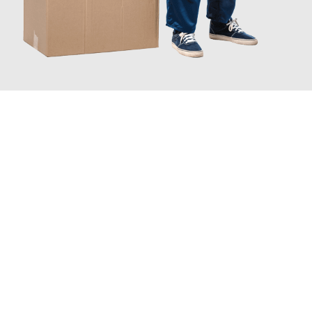
JETZT ANFRAGEN
Erleben Sie mit Umzugsmeister Bauer Rostock, wie
einfach und
stressfrei Ihr Umzug Rostock Gibraltar
sein kann. Unser
Expertenteam steht bereit, um Ihnen einen reibungslosen
Übergang in Ihr neues Zuhause zu garantieren.
Jetzt
unverbindliches Angebot
erhalten &