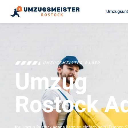
Umzugsunt
UMZUGSMEISTER BAUER
Umzug
Rostock
A
Ihr Umzug Rostock Adana kann so einfach sein! Erleben S