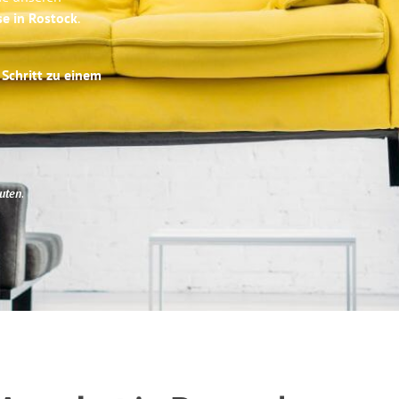
se in Rostock
.
 Schritt zu einem
uten
.