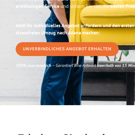
erstklassigen Service
und sichern Sie sich die
besten Prei
Jetzt Ihr individuelles Angebot anfordern und den ersten
stressfreien Umzug nach Adana machen:
UNVERBINDLICHES ANGEBOT ERHALTEN
100% unverbindlich
– Garantiert eine Antwort
innerhalb von 15 Min