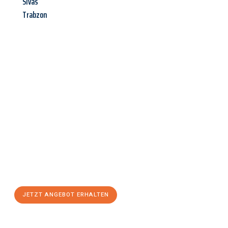
Sivas
Trabzon
Jetzt anfragen &
Angebot
mit Best-Preis
erhalten!
Schicken Sie uns jetzt Ihre unverbindliche Anfrage und sichern
Sie sich Ihr
individuelles Umzugsangebot für Ihr Anliegen in
Rostock
zum Best-Preis! Nutzen Sie die Gelegenheit für einen
stressfreien Umzug
mit maximalem Komfort:
JETZT ANGEBOT ERHALTEN