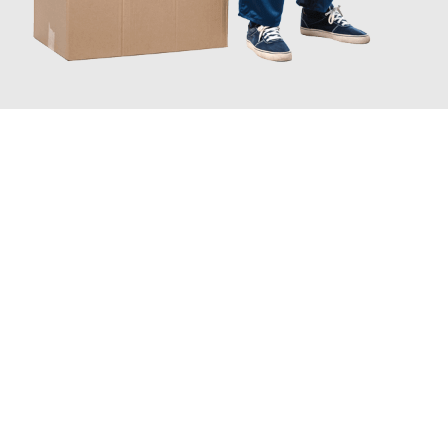
JETZT ANFRAGEN
Erleben Sie mit Umzugsmeister Bauer Rostock, wie
einfach und
stressfrei Ihr Umzug Rostock Aksaray
sein kann. Unser
Expertenteam steht bereit, um Ihnen einen reibungslosen
Übergang in Ihr neues Zuhause zu garantieren.
Jetzt
unverbindliches Angebot
erhalten &
100€ sparen: