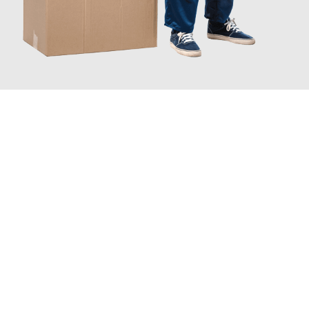
JETZT ANFRAGEN
Erleben Sie mit Umzugsmeister Bauer Rostock, wie
einfach und
stressfrei Ihr Umzug Rostock Karaman
sein kann. Unser
Expertenteam steht bereit, um Ihnen einen reibungslosen
Übergang in Ihr neues Zuhause zu garantieren.
Jetzt
unverbindliches Angebot
erhalten &