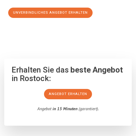
UNVERBINDLICHES ANGEBOT ERHALTEN
100% unverbindlich
– Garantiert eine Antwort
innerhalb von 15
Minuten
.
Erhalten Sie das
beste Angebot
in Rostock:
ANGEBOT ERHALTEN
Angebot
in 15 Minuten
(garantiert).