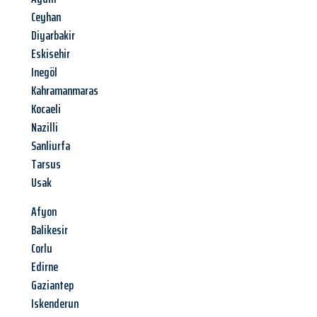
Ceyhan
Diyarbakir
Eskisehir
Inegöl
Kahramanmaras
Kocaeli
Nazilli
Sanliurfa
Tarsus
Usak
Afyon
Balikesir
Corlu
Edirne
Gaziantep
Iskenderun