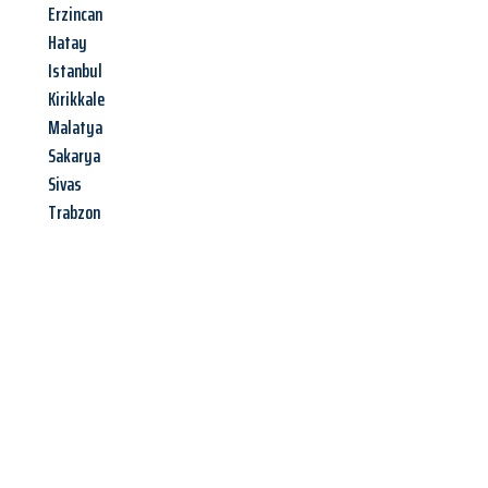
Erzincan
Hatay
Istanbul
Kirikkale
Malatya
Sakarya
Sivas
Trabzon
Jetzt anfragen &
Angebot
mit Best-Preis
erhalten!
Schicken Sie uns jetzt Ihre unverbindliche Anfrage und sichern