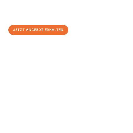
Sie sich Ihr
individuelles Umzugsangebot für Ihr Anliegen in
Rostock
zum Best-Preis! Nutzen Sie die Gelegenheit für einen
stressfreien Umzug
mit maximalem Komfort:
JETZT ANGEBOT ERHALTEN