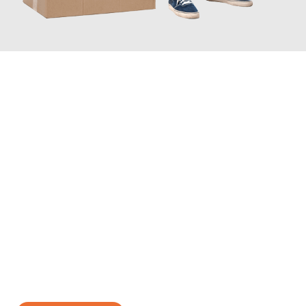
JETZT ANFRAGEN
Erleben Sie mit Umzugsmeister Bauer Rostock, wie
einfach und
stressfrei Ihr Umzug Rostock Gebze
sein kann. Unser
Expertenteam steht bereit, um Ihnen einen reibungslosen
Übergang in Ihr neues Zuhause zu garantieren.
Jetzt
unverbindliches Angebot
erhalten &
100€ sparen: