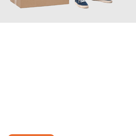
JETZT ANFRAGEN
Erleben Sie mit Umzugsmeister Bauer Rostock, wie
einfach und
stressfrei Ihr Umzug Rostock Bottrop
sein kann. Unser
Expertenteam steht bereit, um Ihnen einen reibungslosen
Übergang in Ihr neues Zuhause zu garantieren.
Jetzt
unverbindliches Angebot
erhalten &
100€ sparen: