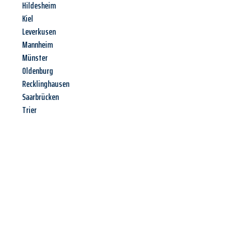
Hildesheim
Kiel
Leverkusen
Mannheim
Münster
Oldenburg
Recklinghausen
Saarbrücken
Trier
Jetzt anfragen &
Angebot
mit Best-Preis
erhalten!