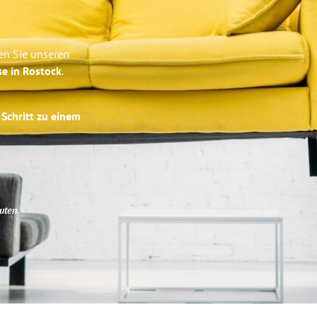
en Sie unseren
se in Rostock
.
 Schritt zu einem
uten
.