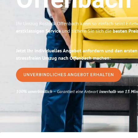
Offenbach
Ihr Umzug Rostock Offenbach kann so einfach sein! Erleb
erstklassigen Service
und sichern Sie sich die
besten Prei
Jetzt Ihr individuelles Angebot anfordern und den ersten
stressfreien Umzug nach Offenbach machen:
UNVERBINDLICHES ANGEBOT ERHALTEN
100% unverbindlich
– Garantiert eine Antwort
innerhalb von 15 Min