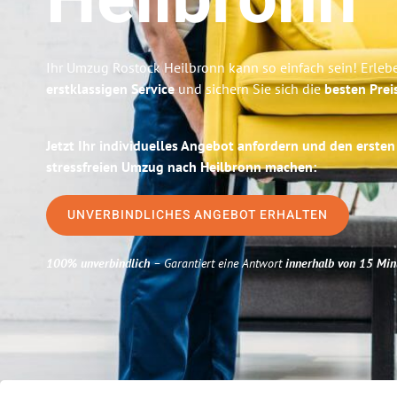
Heilbronn
Ihr Umzug Rostock Heilbronn kann so einfach sein! Erleb
erstklassigen Service
und sichern Sie sich die
besten Prei
Jetzt Ihr individuelles Angebot anfordern und den ersten
stressfreien Umzug nach Heilbronn machen:
UNVERBINDLICHES ANGEBOT ERHALTEN
100% unverbindlich
– Garantiert eine Antwort
innerhalb von 15 Min