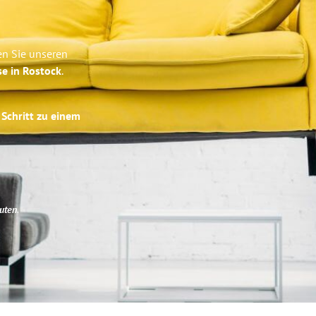
en Sie unseren
se in Rostock
.
 Schritt zu einem
uten
.