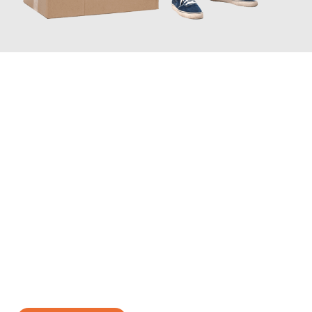
JETZT ANFRAGEN
Erleben Sie mit Umzugsmeister Bauer Rostock, wie
einfach und
stressfrei Ihr Umzug Rostock Moers
sein kann. Unser
Expertenteam steht bereit, um Ihnen einen reibungslosen
Übergang in Ihr neues Zuhause zu garantieren.
Jetzt
unverbindliches Angebot
erhalten &
100€ sparen: